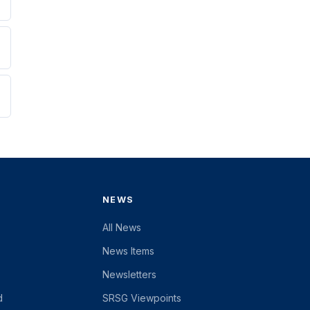
NEWS
All News
News Items
Newsletters
d
SRSG Viewpoints