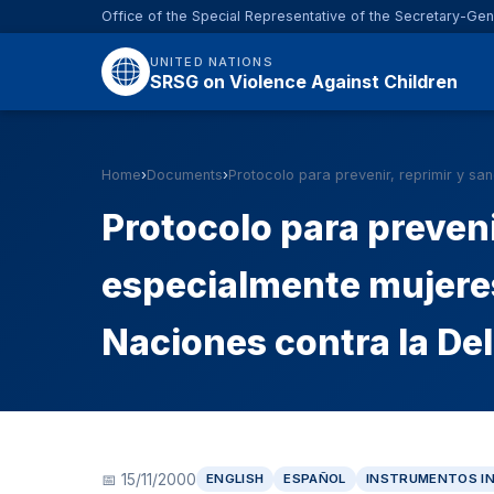
Office of the Special Representative of the Secretary-Gen
UNITED NATIONS
SRSG on Violence Against Children
Home
›
Documents
›
Protocolo para prevenir, reprimir y san
Protocolo para preveni
especialmente mujeres
Naciones contra la De
📅 15/11/2000
ENGLISH
ESPAÑOL
INSTRUMENTOS I