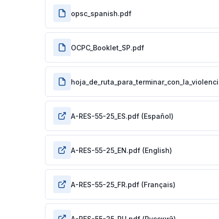
opsc_spanish.pdf
OCPC_Booklet_SP.pdf
hoja_de_ruta_para_terminar_con_la_violenc
A-RES-55-25_ES.pdf (Español)
A-RES-55-25_EN.pdf (English)
A-RES-55-25_FR.pdf (Français)
A-RES-55-25_RU.pdf (Русский)