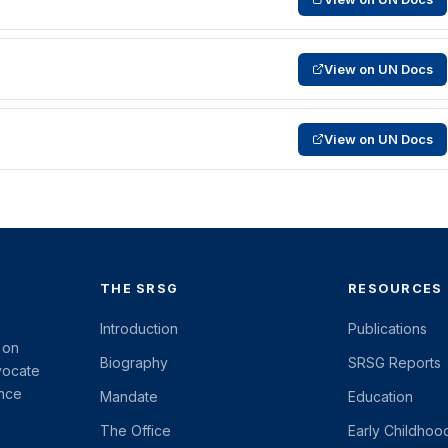
View on UN Docs
View on UN Docs
THE SRSG
RESOURCES
Introduction
Publications
 on
Biography
SRSG Reports
vocate
ence
Mandate
Education
The Office
Early Childhoo