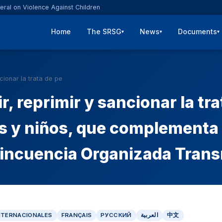
eral on Violence Against Children
Home
The SRSG
News
Documents
▾
▾
▾
cionar la trata de pe
r, reprimir y sancionar la tr
 y niños, que complementa 
lincuencia Organizada Trans
NTERNACIONALES
FRANÇAIS
РУССКИЙ
العربية
中文