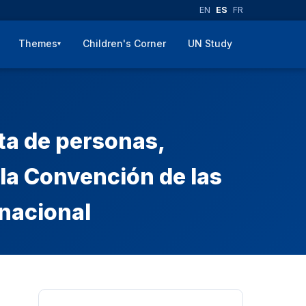
EN
ES
FR
Themes
Children's Corner
UN Study
▾
ata de personas,
la Convención de las
nacional