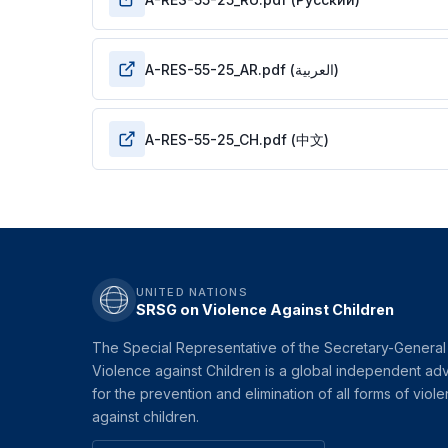
A-RES-55-25_AR.pdf (العربية)
A-RES-55-25_CH.pdf (中文)
UNITED NATIONS
SRSG on Violence Against Children
The Special Representative of the Secretary-General
Violence against Children is a global independent ad
for the prevention and elimination of all forms of viol
against children.